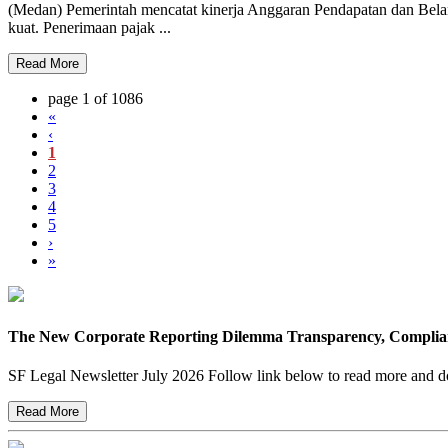
(Medan) Pemerintah mencatat kinerja Anggaran Pendapatan dan Belan
kuat. Penerimaan pajak ...
Read More
page 1 of 1086
«
‹
1
2
3
4
5
›
»
The New Corporate Reporting Dilemma Transparency, Complianc
SF Legal Newsletter July 2026 Follow link below to read more and dow
Read More