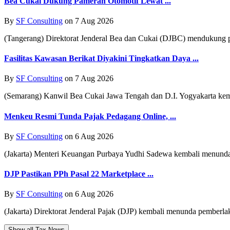
Bea Cukai Dukung Pameran Otomotif Lewat ...
By
SF Consulting
on 7 Aug 2026
(Tangerang) Direktorat Jenderal Bea dan Cukai (DJBC) mendukung p
Fasilitas Kawasan Berikat Diyakini Tingkatkan Daya ...
By
SF Consulting
on 7 Aug 2026
(Semarang) Kanwil Bea Cukai Jawa Tengah dan D.I. Yogyakarta kembal
Menkeu Resmi Tunda Pajak Pedagang Online, ...
By
SF Consulting
on 6 Aug 2026
(Jakarta) Menteri Keuangan Purbaya Yudhi Sadewa kembali menunda 
DJP Pastikan PPh Pasal 22 Marketplace ...
By
SF Consulting
on 6 Aug 2026
(Jakarta) Direktorat Jenderal Pajak (DJP) kembali menunda pemberla
Show all Tax News