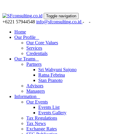
Toggle navigation
+6221 57944548
info@sfconsulting.co.id
-
-
Home
Our Profile
Our Core Values
Services
Credentials
Our Teams
Partners
Sri Wahyuni Sujono
Ratna Febrina
Stan Pranoto
Advisors
Managers
Information
Our Events
Events List
Events Gallery
Tax Regulations
Tax News
Exchange Rates