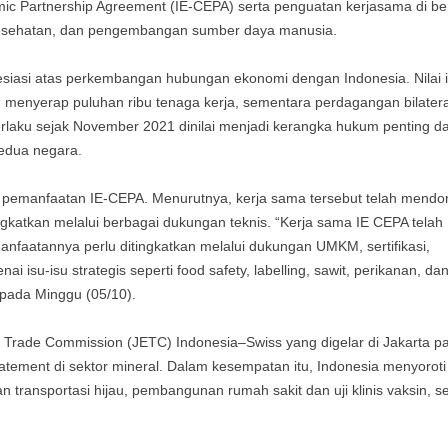
c Partnership Agreement (IE-CEPA) serta penguatan kerjasama di be
n, kesehatan, dan pengembangan sumber daya manusia.
siasi atas perkembangan hubungan ekonomi dengan Indonesia. Nilai i
n menyerap puluhan ribu tenaga kerja, sementara perdagangan bilatera
erlaku sejak November 2021 dinilai menjadi kerangka hukum penting d
edua negara.
 pemanfaatan IE-CEPA. Menurutnya, kerja sama tersebut telah mendo
ingkatkan melalui berbagai dukungan teknis. “Kerja sama IE CEPA telah
nfaatannya perlu ditingkatkan melalui dukungan UMKM, sertifikasi,
ai isu-isu strategis seperti food safety, labelling, sawit, perikanan, da
 pada Minggu (05/10).
 Trade Commission (JETC) Indonesia–Swiss yang digelar di Jakarta p
ement di sektor mineral. Dalam kesempatan itu, Indonesia menyoroti
transportasi hijau, pembangunan rumah sakit dan uji klinis vaksin, se