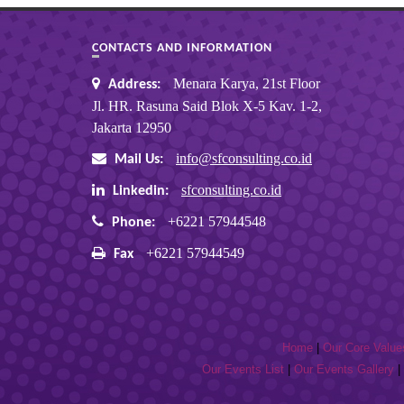
CONTACTS AND INFORMATION
Menara Karya, 21st Floor
Address:
Jl. HR. Rasuna Said Blok X-5 Kav. 1-2,
Jakarta 12950
info@sfconsulting.co.id
Mail Us:
sfconsulting.co.id
Linkedin:
+6221 57944548
Phone:
+6221 57944549
Fax
Home
|
Our Core Value
Our Events List
|
Our Events Gallery
|