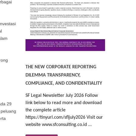
rbagai
nvestasi
l
alam
rong
THE NEW CORPORATE REPORTING
DILEMMA TRANSPARENCY,
n
COMPLIANCE, AND CONFIDENTIALITY
SF Legal Newsletter July 2026 Follow
link below to read more and download
ada 29
the complete article
 peluang
https://tinyurl.com/sfljuly2026 Visit our
rta
website www.sfconsulting.co.id ...