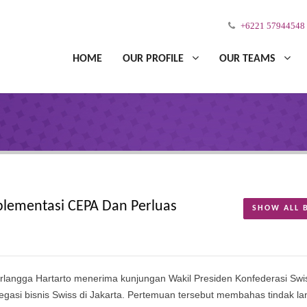
+6221 57944548
HOME
OUR PROFILE
OUR TEAMS
plementasi CEPA Dan Perluas
SHOW ALL 
irlangga Hartarto menerima kunjungan Wakil Presiden Konfederasi Swi
egasi bisnis Swiss di Jakarta. Pertemuan tersebut membahas tindak lan