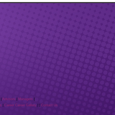
|
Advisors
|
Managers
|
s
|
Career
Career Gallery
| |
Contact Us