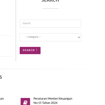
SEARCH
S
gan
Peraturan Menteri Keuangan
No:15 Tahun 2024