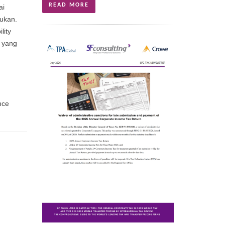
READ MORE
ai
rukan.
lity
 yang
nce