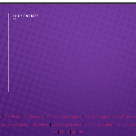
OUR EVENTS
s
|
Services
|
Credentials
|
Sri Wahyuni Sujono
|
Ratna Febrina
|
Stan Pranoto
Tax Regulations
|
Tax News
|
Exchange Rates
|
SFC Publication
|
SFC Video
|
|
|
|