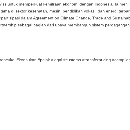
iss untuk memperkuat kemitraan ekonomi dengan Indonesia. Ia menil
rutama di sektor kesehatan, mesin, pendidikan vokasi, dan energi terba
partisipasi dalam Agreement on Climate Change, Trade and Sustainabi
artnership sebagai bagian dari upaya membangun sistem perdagangan
lbeacukai #konsultan #pajak #legal #customs #transferpricing #complia