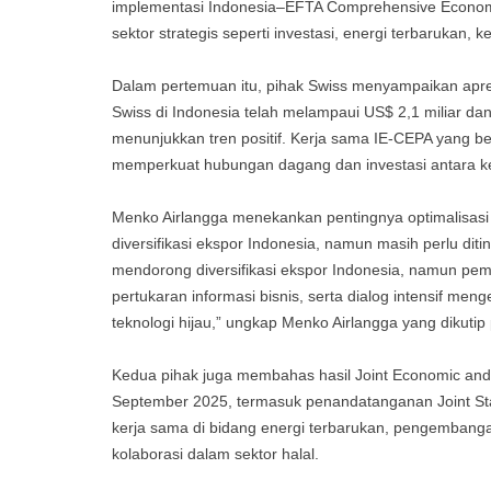
implementasi Indonesia–EFTA Comprehensive Economi
sektor strategis seperti investasi, energi terbaruka
Dalam pertemuan itu, pihak Swiss menyampaikan apre
Swiss di Indonesia telah melampaui US$ 2,1 miliar da
menunjukkan tren positif. Kerja sama IE-CEPA yang b
memperkuat hubungan dagang dan investasi antara k
Menko Airlangga menekankan pentingnya optimalisasi
diversifikasi ekspor Indonesia, namun masih perlu dit
mendorong diversifikasi ekspor Indonesia, namun pema
pertukaran informasi bisnis, serta dialog intensif mengen
teknologi hijau,” ungkap Menko Airlangga yang dikutip
Kedua pihak juga membahas hasil Joint Economic and
September 2025, termasuk penandatanganan Joint Stat
kerja sama di bidang energi terbarukan, pengembangan 
kolaborasi dalam sektor halal.