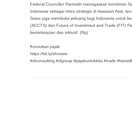
Federal Councillor Parmelin menegaskan komitmen Sw
Indonesia sebagai mitra strategis di kawasan Asia, te
Swiss juga membuka peluang bagi Indonesia untuk ber
(ACCTS) dan Future of Investment and Trade (FIT) P
berkelanjutan dan inklusif. (Rp)
Konsultan pajak
https://bit.ly/sfcnews
#sfconsulting #sfgroup #pajakuntukkita #trade #kanwi