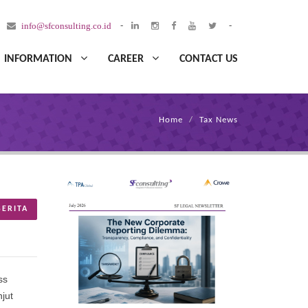
info@sfconsulting.co.id
-
-
INFORMATION
CAREER
CONTACT US
Home
Tax News
BERITA
ss
jut