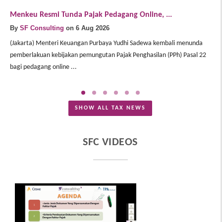
Menkeu Resmi Tunda Pajak Pedagang Online, ...
D
By
SF Consulting
on 6 Aug 2026
B
(Jakarta) Menteri Keuangan Purbaya Yudhi Sadewa kembali menunda
(J
pemberlakuan kebijakan pemungutan Pajak Penghasilan (PPh) Pasal 22
pe
bagi pedagang online ...
pe
SHOW ALL TAX NEWS
SFC VIDEOS