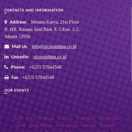
CONTACTS AND INFORMATION
Menara Karya, 21st Floor
Address:
Jl. HR. Rasuna Said Blok X-5 Kav. 1-2,
Jakarta 12950
info@sfconsulting.co.id
Mail Us:
sfconsulting.co.id
Linkedin:
+6221 57944548
Phone:
+6221 57944549
Fax
OUR EVENTS
Home
|
Our Core Values
|
Services
|
Credentials
|
Sri Wahyuni
Sujono
|
Ratna Febrina
|
Stan Pranoto
|
Advisors
|
Managers
|